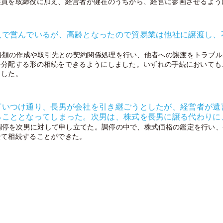
業員を取締役に加え、経営者が健在のうちから、経営に参画させるよう
人で営んでいるが、高齢となったので貿易業は他社に譲渡し、
書類の作成や取引先との契約関係処理を行い、他者への譲渡をトラブル
を分配する形の相続をできるようにしました。いずれの手続においても
ました。
言いつけ通り、長男が会社を引き継ごうとしたが、経営者が遺
ることとなってしまった。次男は、株式を長男に譲る代わりに
調停を次男に対して申し立てた。調停の中で、株式価格の鑑定を行い、
全て相続することができた。